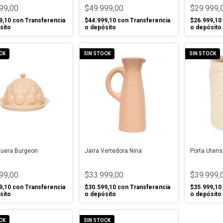
99,00
$49.999,00
$29.999,
9,10
con
Transferencia
$44.999,10
con
Transferencia
$26.999,10
sito
o depósito
o depósito
CK
SIN STOCK
SIN STOCK
uera Burgeon
Jarra Vertedora Nina
Porta Utens
99,00
$33.999,00
$39.999,
9,10
con
Transferencia
$30.599,10
con
Transferencia
$35.999,10
sito
o depósito
o depósito
CK
SIN STOCK