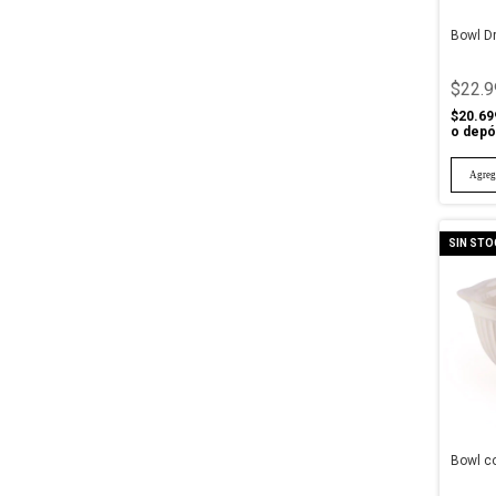
Bowl D
$22.9
$20.69
o depó
SIN STO
Bowl co