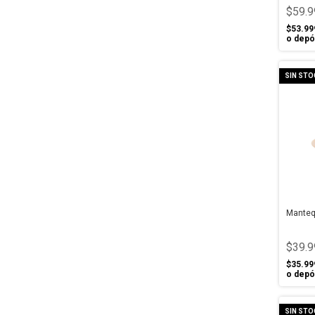
$59.9
$53.99
o depó
SIN STO
Manteq
$39.9
$35.99
o depó
SIN STO