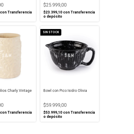
00
$25.999,00
con
Transferencia
$23.399,10
con
Transferencia
o depósito
SIN STOCK
ilios Charly Vintage
Bowl con Pico Isidro Olivia
00
$59.999,00
con
Transferencia
$53.999,10
con
Transferencia
o depósito