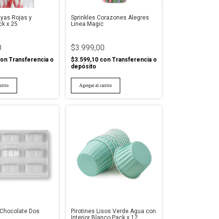
yas Rojas y
Sprinkles Corazones Alegres
k x 25
Linea Magic
0
$3.999,00
on
Transferencia o
$3.599,10
con
Transferencia o
depósito
 Chocolate Dos
Pirotines Lisos Verde Agua con
Interior Blanco Pack x 12