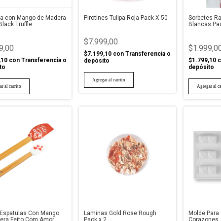
la con Mango de Madera
Pirotines Tulipa Roja Pack X 50
Sorbetes Ra
Black Truffle
Blancas Pac
$7.999,00
9,00
$1.999,0
$7.199,10
con
Transferencia o
,10
con
Transferencia o
$1.799,10
c
depósito
to
depósito
2 Espatulas Con Mango
Laminas Gold Rose Rough
Molde Para
era Feito Com Amor
Pack x 2
Corazones