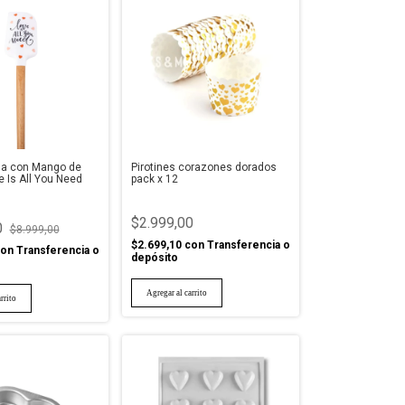
la con Mango de
Pirotines corazones dorados
 Is All You Need
pack x 12
$2.999,00
0
$8.999,00
$2.699,10
con
Transferencia o
on
Transferencia o
depósito