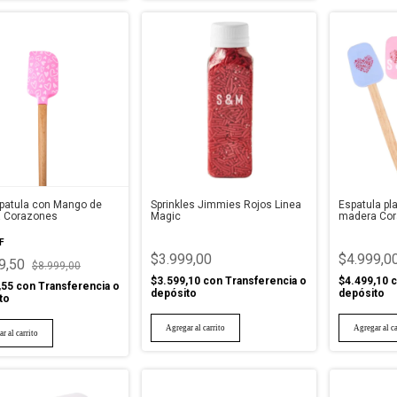
spatula con Mango de
Sprinkles Jimmies Rojos Linea
Espatula p
 Corazones
Magic
madera Cor
F
$3.999,00
$4.999,0
9,50
$8.999,00
$3.599,10
con
Transferencia o
$4.499,10
c
,55
con
Transferencia o
depósito
depósito
to