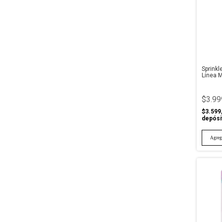
Sprink
Linea 
$3.99
$3.599
depósi