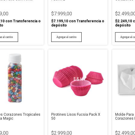
9,00
$7.999,00
$2.499,0
,10
con
Transferencia o
$7.199,10
con
Transferencia o
$2.249,10
c
to
depósito
depósito
es Corazones Tropicales
Pirotines Lisos Fucsia Pack X
Molde Para
ea Magic
50
Corazones 
9,00
$2.999,00
$2.499,0