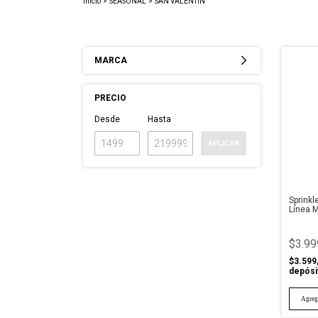
Inicio
>
SEASONAL
>
SAN VALENTIN
MARCA
PRECIO
Desde
Hasta
APLICAR
Sprinkl
Línea 
$3.99
$3.599
depósi