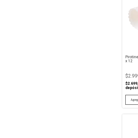
Piroti
x 12
$2.99
$2.699
depósi