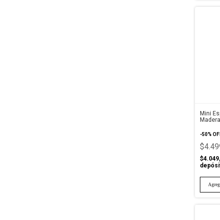
Mini E
Madera
-
50
%
OF
$4.49
$4.049
depósi