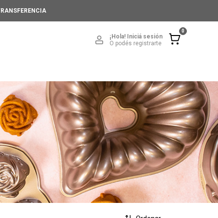
 TRANSFERENCIA
0
¡Hola!
Iniciá sesión
O podés registrarte