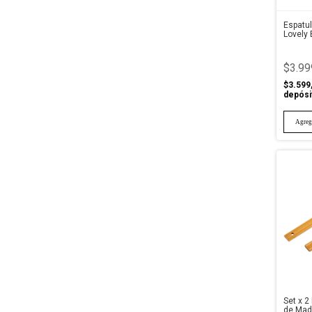
Espatu
Lovely 
$3.99
$3.599
depósi
Set x 
de Mad