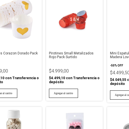
nes Corazon Dorado Pack
Pirotines Small Metalizados
Mini Espatu
Rojo Pack Surtido
Madera Love
-
50
%
OFF
9,00
$4.999,00
$4.499,5
,10
con
Transferencia o
$4.499,10
con
Transferencia o
$4.049,55
c
to
depósito
depósito