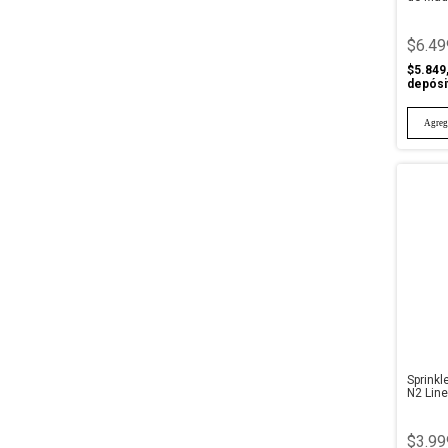
$6.49
$5.849
depósi
Sprinkl
N2 Lin
$3.99