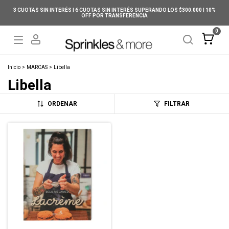
3 CUOTAS SIN INTERÉS | 6 CUOTAS SIN INTERÉS SUPERANDO LOS $300.000 | 10%
OFF POR TRANSFERENCIA
0
Inicio
>
MARCAS
>
Libella
Libella
ORDENAR
FILTRAR