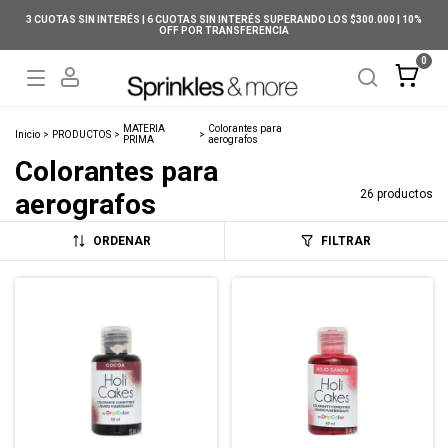
3 CUOTAS SIN INTERÉS | 6 CUOTAS SIN INTERÉS SUPERANDO LOS $300.000 | 10%
OFF POR TRANSFERENCIA
0
MATERIA
Colorantes para
Inicio
>
PRODUCTOS
>
>
PRIMA
aerografos
Colorantes para
26 productos
aerografos
ORDENAR
FILTRAR