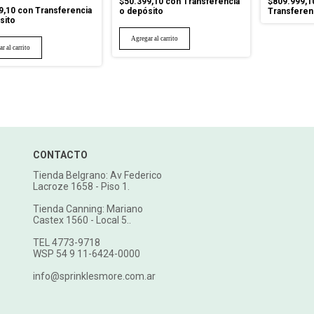
$50.399,10
con
Transferencia
$809.999,1
9,10
con
Transferencia
o depósito
Transferen
sito
CONTACTO
Tienda Belgrano: Av Federico
Lacroze 1658 - Piso 1.
Tienda Canning: Mariano
Castex 1560 - Local 5..
TEL 4773-9718
WSP 54 9 11-6424-0000
info@sprinklesmore.com.ar