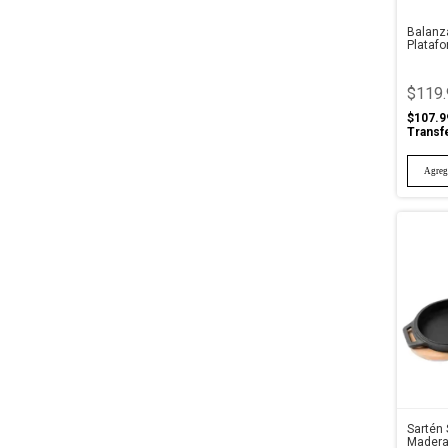
Balanza
Plataf
$119.
$107.9
Transf
Sartén 
Madera