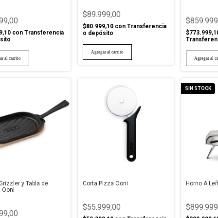
$89.999,00
99,00
$859.999
$80.999,10
con
Transferencia
9,10
con
Transferencia
$773.999,1
o depósito
sito
Transferen
SIN STOCK
Grizzler y Tabla de
Corta Pizza Ooni
Horno A Leñ
 Ooni
$55.999,00
$899.999
99,00