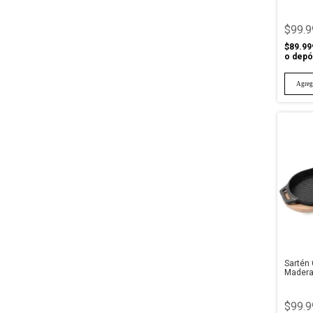
$99.9
$89.99
o depó
Sartén 
Madera
$99.9