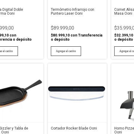
 Digital Doble
Termómetro Infrarrojo con
Cornet Alis
orma Ooni
Puntero Laser Ooni
Masa Ooni
999,00
$89.999,00
$35.999,
99,10
con
$80.999,10
con
Transferencia
$32.399,10
erencia o depósito
o depósito
o depósito
Sizzler y Tabla de
Cortador Rocker Blade Ooni
Horno Pizzer
 Ooni
Ooni