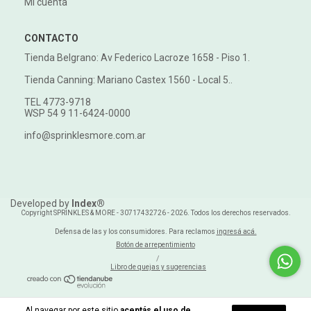
Mi cuenta
CONTACTO
Tienda Belgrano: Av Federico Lacroze 1658 - Piso 1.
Tienda Canning: Mariano Castex 1560 - Local 5..
TEL 4773-9718
WSP 54 9 11-6424-0000
info@sprinklesmore.com.ar
Developed by
Index®
Copyright SPRINKLES & MORE - 30717432726 - 2026. Todos los derechos reservados.
Defensa de las y los consumidores. Para reclamos
ingresá acá.
Botón de arrepentimiento
/
Libro de quejas y sugerencias
Al navegar por este sitio
aceptás el uso de