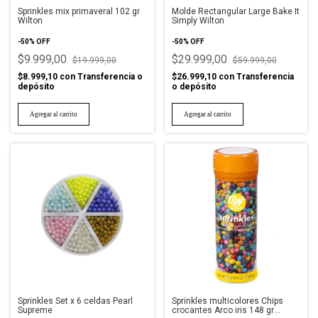
Sprinkles mix primaveral 102 gr
Molde Rectangular Large Bake It
Wilton
Simply Wilton
-
50
%
OFF
-
50
%
OFF
$9.999,00
$29.999,00
$19.999,00
$59.999,00
$8.999,10
con
Transferencia o
$26.999,10
con
Transferencia
depósito
o depósito
Sprinkles Set x 6 celdas Pearl
Sprinkles multicolores Chips
Supreme
crocantes Arco iris 148 gr