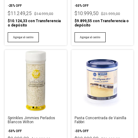
Wilton
-
25
%
OFF
-
50
%
OFF
$11.249,25
$10.999,50
$14.999,00
$21.999,00
$10.124,33
con
Transferencia
$9.899,55
con
Transferencia o
o depósito
depósito
Sprinkles Jimmies Perlados
Pasta Concentrada de Vainilla
Blancos Wilton
Fabbri
-
50
%
OFF
-
33
%
OFF