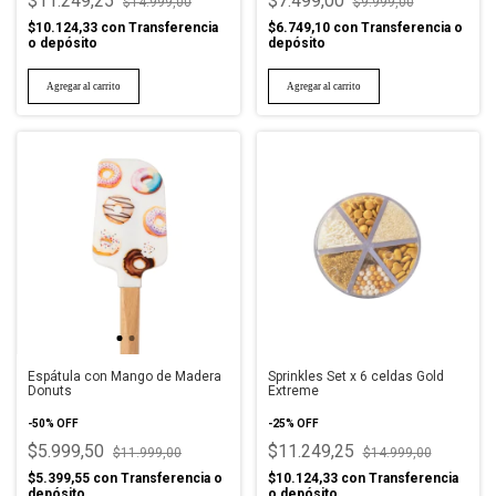
$11.249,25
$7.499,00
$14.999,00
$9.999,00
$10.124,33
con
Transferencia
$6.749,10
con
Transferencia o
o depósito
depósito
Espátula con Mango de Madera
Sprinkles Set x 6 celdas Gold
Donuts
Extreme
-
50
%
OFF
-
25
%
OFF
$5.999,50
$11.249,25
$11.999,00
$14.999,00
$5.399,55
con
Transferencia o
$10.124,33
con
Transferencia
depósito
o depósito