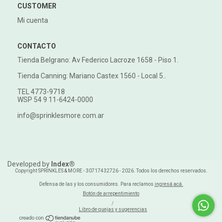
CUSTOMER
Mi cuenta
CONTACTO
Tienda Belgrano: Av Federico Lacroze 1658 - Piso 1.
Tienda Canning: Mariano Castex 1560 - Local 5..
TEL 4773-9718
WSP 54 9 11-6424-0000
info@sprinklesmore.com.ar
Developed by
Index®
Copyright SPRINKLES & MORE - 30717432726 - 2026. Todos los derechos reservados.
Defensa de las y los consumidores. Para reclamos
ingresá acá.
Botón de arrepentimiento
/
Libro de quejas y sugerencias