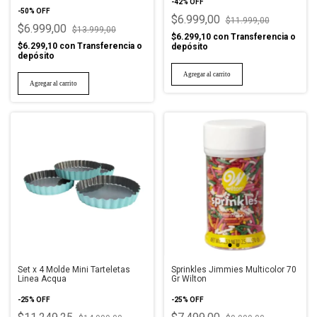
-
42
%
OFF
-
50
%
OFF
$6.999,00
$11.999,00
$6.999,00
$13.999,00
$6.299,10
con
Transferencia o
$6.299,10
con
Transferencia o
depósito
depósito
Set x 4 Molde Mini Tarteletas
Sprinkles Jimmies Multicolor 70
Linea Acqua
Gr Wilton
-
25
%
OFF
-
25
%
OFF