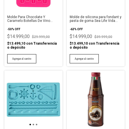
Molde Para Chocolate Y
Molde de silicona para fondant y
Caramelo Botellas De Vino
pasta de goma Sea Life Vida
Candy Mold Wilton
Marina Wilton
-
50
%
OFF
-
63
%
OFF
$14.999,00
$14.999,00
$29.999,00
$39.999,00
$13.499,10
con
Transferencia
$13.499,10
con
Transferencia
o depósito
o depósito