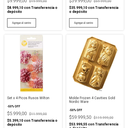
$9.999,00
$39.999,00
$19.999,00
$59.999,00
$8.999,10
con
Transferencia o
$35.999,10
con
Transferencia
depósito
o depósito
Set x 4 Picos Rusos Wilton
Molde Frozen 4 Cavities Gold
Nordic Ware
-
50
%
OFF
-
50
%
OFF
$5.999,00
$11.999,00
$59.999,50
$119.999,00
$5.399,10
con
Transferencia o
$53.999,55
con
Transferencia
depósito