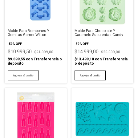
Molde Para Bombones Y
Molde Para Chocolate Y
Gomitas Gamer Wilton
Caramelo Suculentas Candy
Mold Wilton
-
50
%
OFF
-
50
%
OFF
$10.999,50
$14.999,00
$21.999,00
$29.999,00
$9.899,55
con
Transferencia o
$13.499,10
con
Transferencia
depósito
o depósito