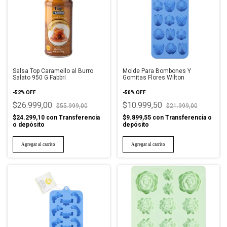
Salsa Top Caramello al Burro
Molde Para Bombones Y
Salato 950 G Fabbri
Gomitas Flores Wilton
-
52
%
OFF
-
50
%
OFF
$26.999,00
$10.999,50
$55.999,00
$21.999,00
$24.299,10
con
Transferencia
$9.899,55
con
Transferencia o
o depósito
depósito