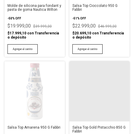
Molde de silicona para fondant y
Salsa Top Cioccolato 950 G
pasta de goma Nautica Wilton
Fabbri
-
50
%
OFF
-
51
%
OFF
$19.999,00
$22.999,00
$39.999,00
$46.999,00
$17.999,10
con
Transferencia
$20.699,10
con
Transferencia
o depósito
o depósito
Salsa Top Amarena 950 G Fabbri
Salsa Top Gold Pistacchio 850 G
Fabbri