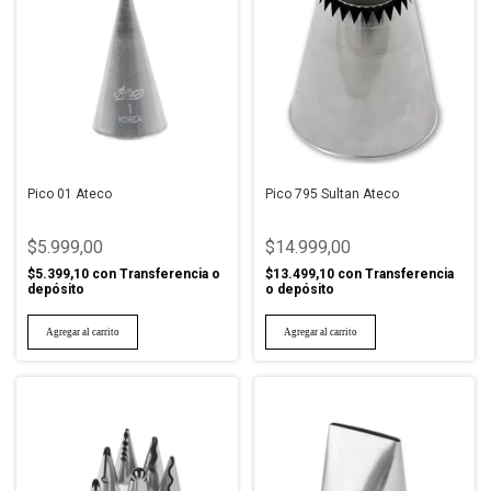
Pico 01 Ateco
Pico 795 Sultan Ateco
$5.999,00
$14.999,00
$5.399,10
con
Transferencia o
$13.499,10
con
Transferencia
depósito
o depósito