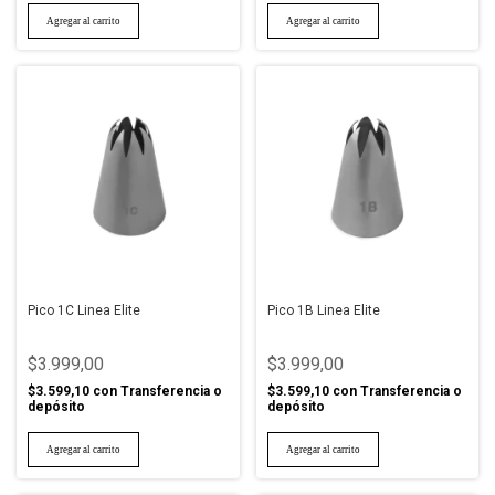
Pico 1C Linea Elite
Pico 1B Linea Elite
$3.999,00
$3.999,00
$3.599,10
con
Transferencia o
$3.599,10
con
Transferencia o
depósito
depósito