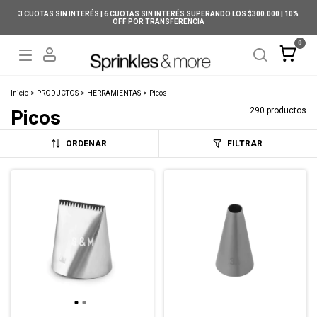
3 CUOTAS SIN INTERÉS | 6 CUOTAS SIN INTERÉS SUPERANDO LOS $300.000 | 10%
OFF POR TRANSFERENCIA
0
Inicio
>
PRODUCTOS
>
HERRAMIENTAS
>
Picos
290 productos
Picos
ORDENAR
FILTRAR