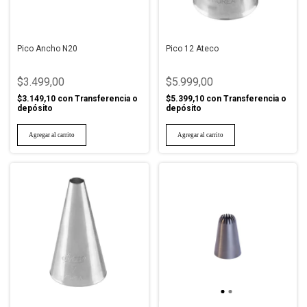
Pico Ancho N20
Pico 12 Ateco
$3.499,00
$5.999,00
$3.149,10
con
Transferencia o
$5.399,10
con
Transferencia o
depósito
depósito