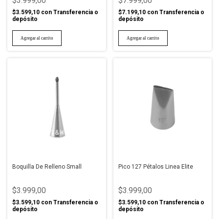
$3.999,00
$7.999,00
$3.599,10
con
Transferencia o
$7.199,10
con
Transferencia o
depósito
depósito
Boquilla De Relleno Small
Pico 127 Pétalos Linea Elite
$3.999,00
$3.999,00
$3.599,10
con
Transferencia o
$3.599,10
con
Transferencia o
depósito
depósito