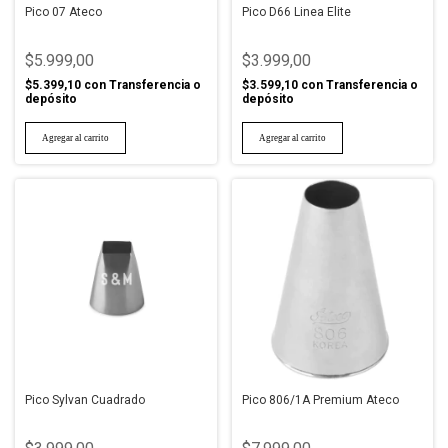
Pico 07 Ateco
Pico D66 Linea Elite
$5.999,00
$3.999,00
$5.399,10
con
Transferencia o
$3.599,10
con
Transferencia o
depósito
depósito
Pico Sylvan Cuadrado
Pico 806/1A Premium Ateco