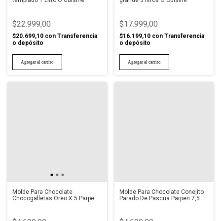
templado 1 Litro O Cuisine
grande 3 litros O Cuisine
$22.999,00
$17.999,00
$20.699,10
con
Transferencia
$16.199,10
con
Transferencia
o depósito
o depósito
Molde Para Chocolate
Molde Para Chocolate Conejito
Chocogalletas Oreo X 5 Parpen
Parado De Pascua Parpen 7,5 X
4,5 X 1,5 Cm
3 Cm