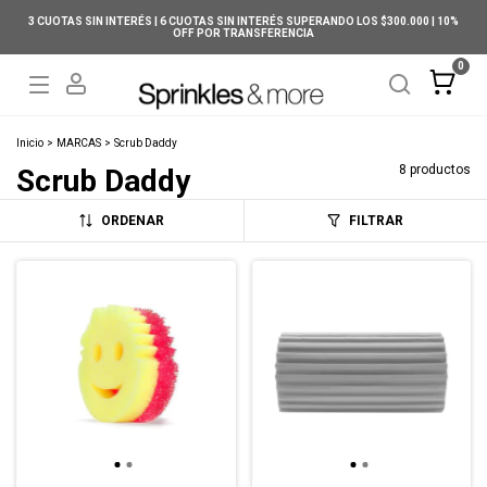
3 CUOTAS SIN INTERÉS | 6 CUOTAS SIN INTERÉS SUPERANDO LOS $300.000 | 10%
OFF POR TRANSFERENCIA
0
Inicio
>
MARCAS
>
Scrub Daddy
8 productos
Scrub Daddy
ORDENAR
FILTRAR