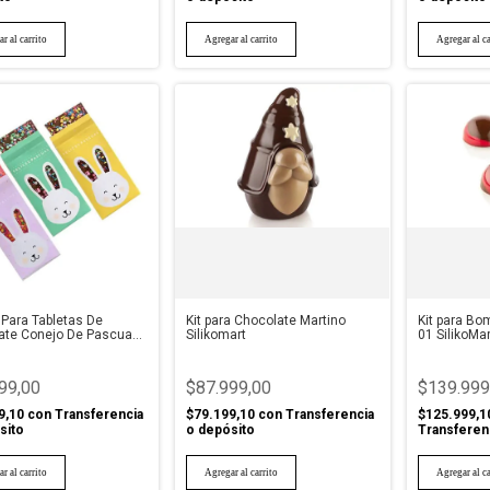
 Para Tabletas De
Kit para Chocolate Martino
Kit para B
ate Conejo De Pascua
Silikomart
01 SilikoMar
 6
99,00
$87.999,00
$139.999
9,10
con
Transferencia
$79.199,10
con
Transferencia
$125.999,1
sito
o depósito
Transferen