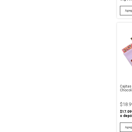
Cajitas
Chocol
Pack X
$18.9
$17.09
o depó