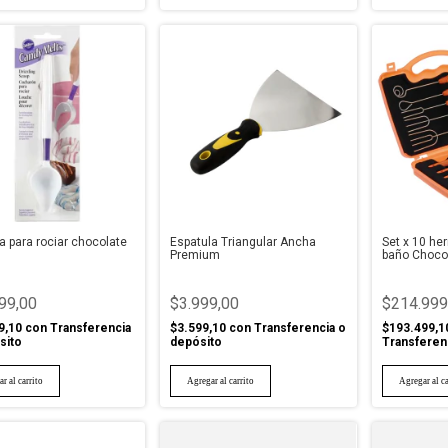
 para rociar chocolate
Espatula Triangular Ancha
Set x 10 he
Premium
baño Choco
99,00
$3.999,00
$214.999
9,10
con
Transferencia
$3.599,10
con
Transferencia o
$193.499,1
sito
depósito
Transferen