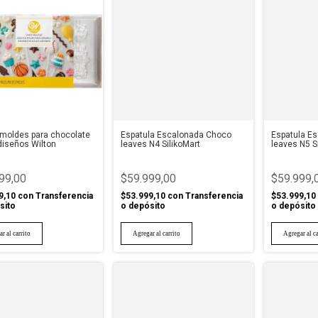
 moldes para chocolate
Espatula Escalonada Choco
Espatula E
diseños Wilton
leaves N4 SilikoMart
leaves N5 S
99,00
$59.999,00
$59.999,
9,10
con
Transferencia
$53.999,10
con
Transferencia
$53.999,10
sito
o depósito
o depósito