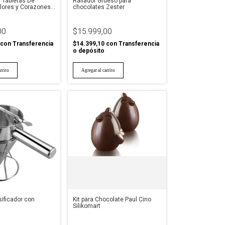
a Tabletas De
Rallador Grueso para
lores y Corazones
chocolates Zester
00
$15.999,00
con
Transferencia
$14.399,10
con
Transferencia
o depósito
ificador con
Kit para Chocolate Paul Cino
Silikomart