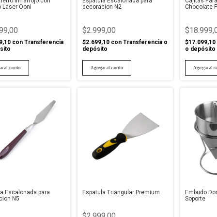
tro Infrarrojo con
Espatula Escalonada para
Cajitas Par
o Laser Ooni
decoracion N2
Chocolate F
Pack X 6
99,00
$2.999,00
$18.999,
9,10
con
Transferencia
$2.699,10
con
Transferencia o
$17.099,10
sito
depósito
o depósito
la Escalonada para
Espatula Triangular Premium
Embudo Dos
cion N5
Soporte
$2.999,00