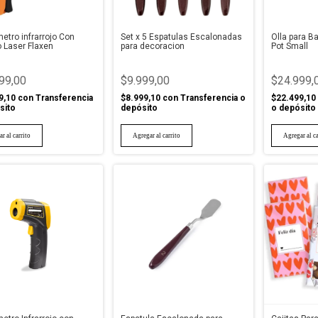
tro infrarrojo Con
Set x 5 Espatulas Escalonadas
Olla para B
 Laser Flaxen
para decoracion
Pot Small
99,00
$9.999,00
$24.999,
9,10
con
Transferencia
$8.999,10
con
Transferencia o
$22.499,10
sito
depósito
o depósito