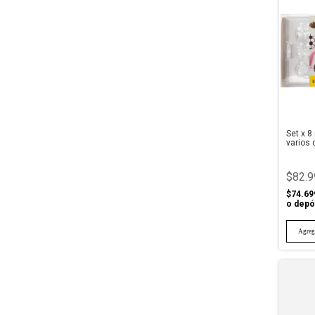
Set x 8
varios 
$82.9
$74.69
o depó