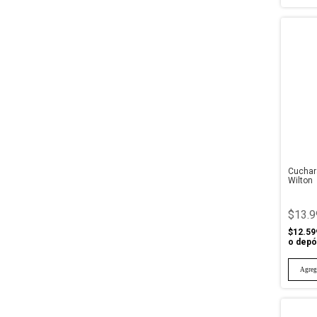
Cuchara
Wilton
$13.9
$12.59
o depó