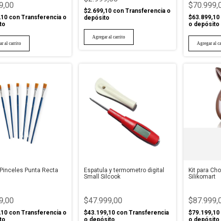
9,00
$70.999,
$2.699,10
con
Transferencia o
,10
con
Transferencia o
$63.899,10
depósito
to
o depósito
 Pinceles Punta Recta
Espatula y termometro digital
Kit para Ch
Small Silcook
Silikomart
9,00
$47.999,00
$87.999,
,10
con
Transferencia o
$43.199,10
con
Transferencia
$79.199,10
to
o depósito
o depósito