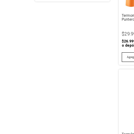
Termome
Puntero
$29.9
$26.99
o depó