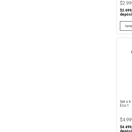
$2.99
$2.699
depósi
Set x 6
Eco 1
$4.99
$4.499
depósi