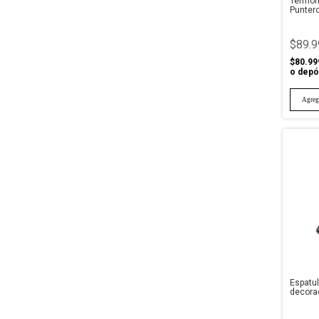
Termóme
Punter
$89.9
$80.99
o depó
Espatu
decora