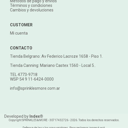
Métodos de pago y envíos
Términos y condiciones
Cambios y devoluciones
CUSTOMER
Mi cuenta
CONTACTO
Tienda Belgrano: Av Federico Lacroze 1658 - Piso 1.
Tienda Canning: Mariano Castex 1560 - Local 5..
TEL 4773-9718
WSP 54 9 11-6424-0000
info@sprinklesmore.com.ar
Developed by
Index®
Copyright SPRINKLES & MORE - 30717432726 - 2026. Todos los derechos reservados.
Defensa de las y los consumidores. Para reclamos
ingresá acá.