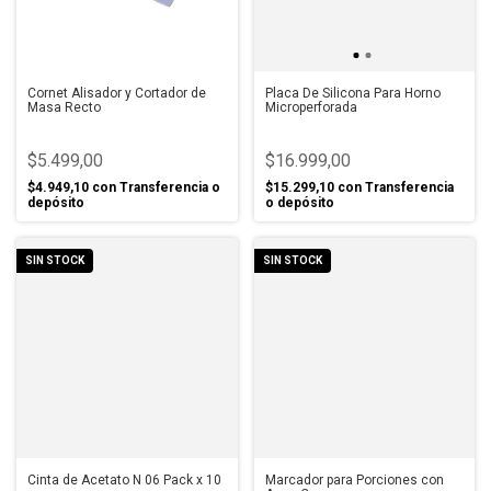
Cornet Alisador y Cortador de
Placa De Silicona Para Horno
Masa Recto
Microperforada
$5.499,00
$16.999,00
$4.949,10
con
Transferencia o
$15.299,10
con
Transferencia
depósito
o depósito
SIN STOCK
SIN STOCK
Cinta de Acetato N 06 Pack x 10
Marcador para Porciones con