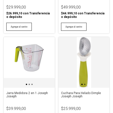
$29.999,00
$49.999,00
$26.999,10
con
Transferencia
$44.999,10
con
Transferencia
o depósito
o depósito
Jarra Medidora 2 en 1 Joseph
Cuchara Para Helado Dimple
Joseph
Joseph Joseph
$39.999,00
$25.999,00