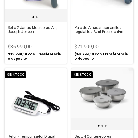
Set x 2 Jarras Medidoras Align
Palo de Amasar con anillos
Joseph Joseph
regulables Azul PrecisionPin
Joseph Joseph
$36.999,00
$71.999,00
$33.299,10
con
Transferencia
$64.799,10
con
Transferencia
o depósito
o depósito
SIN STOCK
SIN STOCK
Reloj y Temporizador Digital
Set x 4 Contenedores