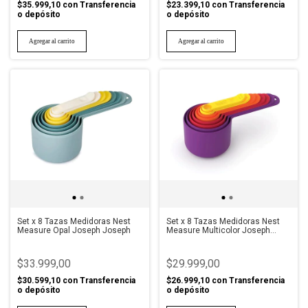
$35.999,10
con
Transferencia
$23.399,10
con
Transferencia
o depósito
o depósito
Set x 8 Tazas Medidoras Nest
Set x 8 Tazas Medidoras Nest
Measure Opal Joseph Joseph
Measure Multicolor Joseph
Joseph
$33.999,00
$29.999,00
$30.599,10
con
Transferencia
$26.999,10
con
Transferencia
o depósito
o depósito