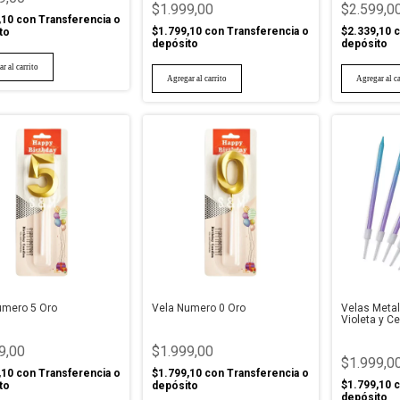
$1.999,00
$2.599,0
,10
con
Transferencia o
$1.799,10
con
Transferencia o
$2.339,10
c
to
depósito
depósito
umero 5 Oro
Vela Numero 0 Oro
Velas Meta
Violeta y Ce
9,00
$1.999,00
$1.999,0
,10
con
Transferencia o
$1.799,10
con
Transferencia o
$1.799,10
c
to
depósito
depósito