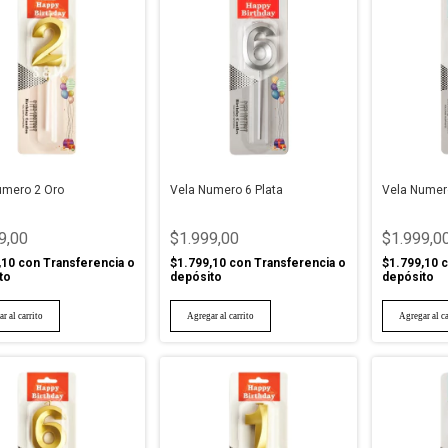
umero 2 Oro
Vela Numero 6 Plata
Vela Numero
9,00
$1.999,00
$1.999,0
,10
con
Transferencia o
$1.799,10
con
Transferencia o
$1.799,10
c
to
depósito
depósito