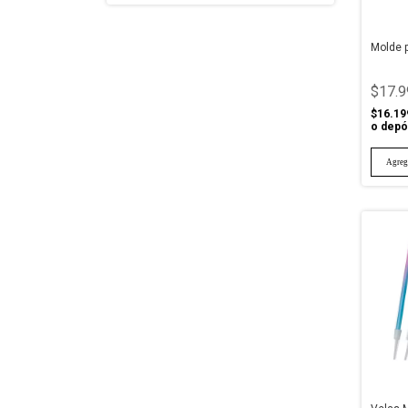
Molde 
$17.9
$16.19
o depó