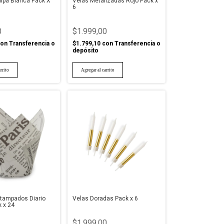
ulipa Blanca Pack X
Velas Metalizadas Rojo Pack x
6
0
$1.999,00
on
Transferencia o
$1.799,10
con
Transferencia o
depósito
stampados Diario
Velas Doradas Pack x 6
 x 24
$1.999,00