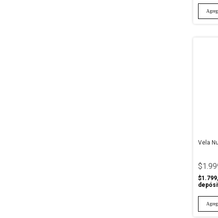
Vela N
$1.99
$1.799
depósi