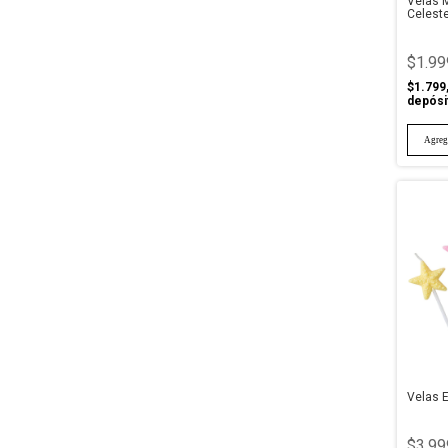
Velas 
Celeste
$1.99
$1.799
depósi
Velas E
$3.99