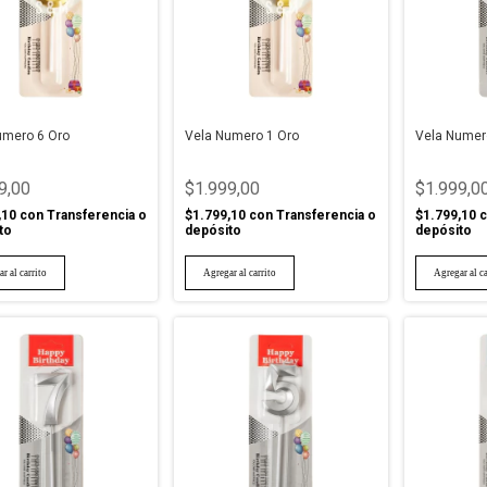
umero 6 Oro
Vela Numero 1 Oro
Vela Numero
9,00
$1.999,00
$1.999,0
,10
con
Transferencia o
$1.799,10
con
Transferencia o
$1.799,10
c
to
depósito
depósito