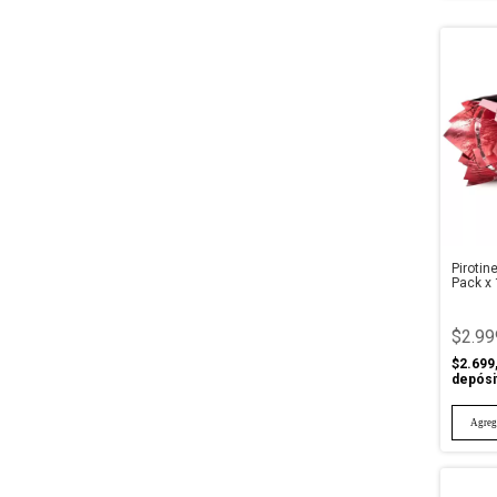
Piroti
Pack x
$2.99
$2.699
depósi