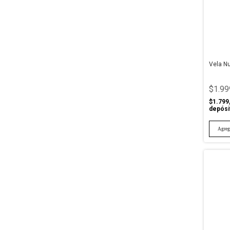
Vela N
$1.99
$1.799
depósi