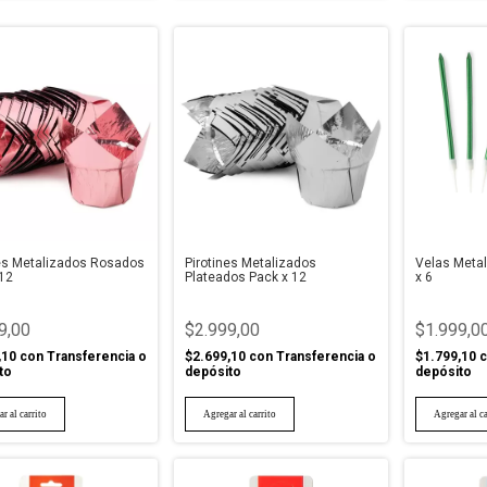
nes Metalizados Rosados
Pirotines Metalizados
Velas Meta
 12
Plateados Pack x 12
x 6
9,00
$2.999,00
$1.999,0
,10
con
Transferencia o
$2.699,10
con
Transferencia o
$1.799,10
c
to
depósito
depósito