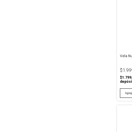
Vela N
$1.99
$1.799
depósi