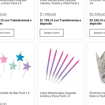
Metalizadas Degrade
Velas Metalizadas Degrade
Pirotines T
 y Rosa Pack x 6
Celeste, Violeta y Plata Pack x
24
6
9,00
$1.999,00
$3.599,0
,10
con
Transferencia o
$1.799,10
con
Transferencia o
$3.239,10
c
to
depósito
depósito
strella de Mar Pack x 5
Velas Metalizadas Degrade
Pirotines E
Violeta y Rosa Pack x 6
Blanco Pack
9,00