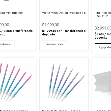
para Mini Budines
Velas Metalizadas Oro Pack x 6
Pirotines M
Pack x 12
99,00
$1.999,00
$2.999,0
9,10
con
Transferencia
$1.799,10
con
Transferencia o
$2.699,10
c
sito
depósito
depósito