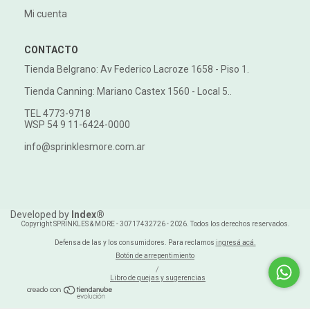
Mi cuenta
CONTACTO
Tienda Belgrano: Av Federico Lacroze 1658 - Piso 1.
Tienda Canning: Mariano Castex 1560 - Local 5..
TEL 4773-9718
WSP 54 9 11-6424-0000
info@sprinklesmore.com.ar
Developed by
Index®
Copyright SPRINKLES & MORE - 30717432726 - 2026. Todos los derechos reservados.
Defensa de las y los consumidores. Para reclamos
ingresá acá.
Botón de arrepentimiento
/
Libro de quejas y sugerencias